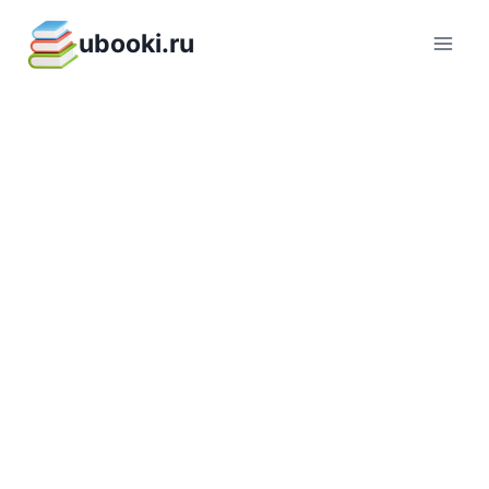
Перейти
ubooki.ru
к
содержимому