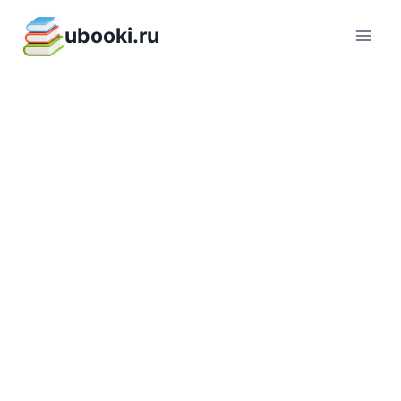
Перейти
ubooki.ru
к
содержимому