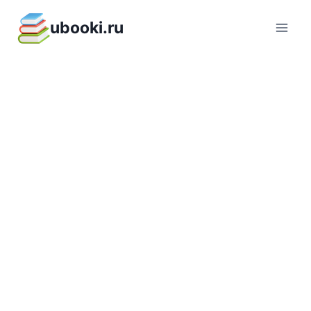
Перейти
ubooki.ru
к
содержимому