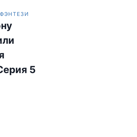
ФЭНТЕЗИ
ону
или
я
Серия 5