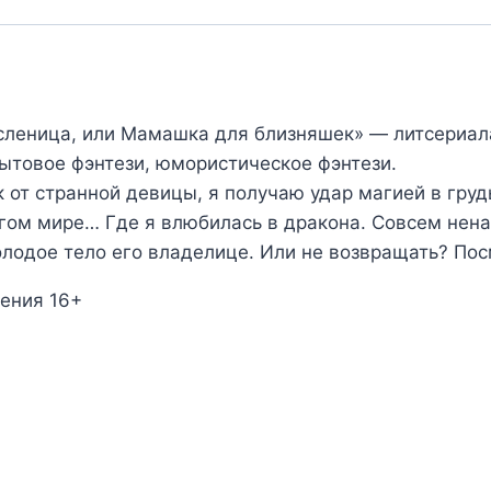
сленица, или Мамашка для близняшек» — литсериал
бытовое фэнтези, юмористическое фэнтези.
от странной девицы, я получаю удар магией в груд
гом мире… Где я влюбилась в дракона. Совсем нена
олодое тело его владелице. Или не возвращать? По
ения 16+