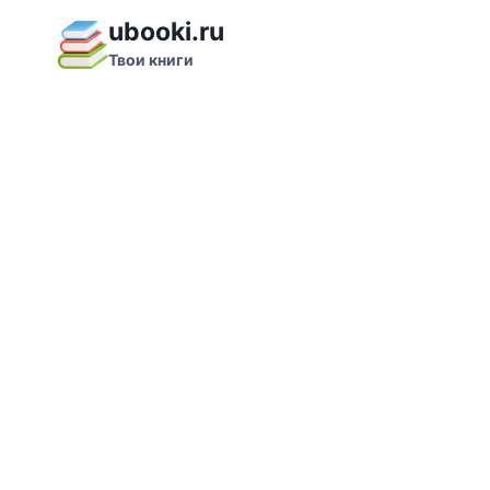
Перейти
ubooki.ru
к
Твои книги
содержимому