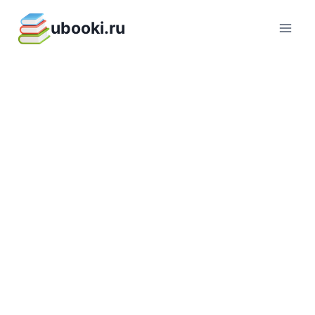
Перейти
ubooki.ru
к
содержимому