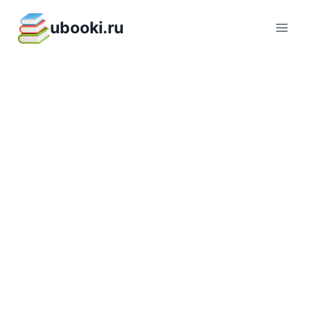
Перейти
ubooki.ru
к
содержимому