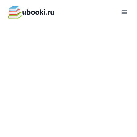
Перейти
ubooki.ru
к
содержимому