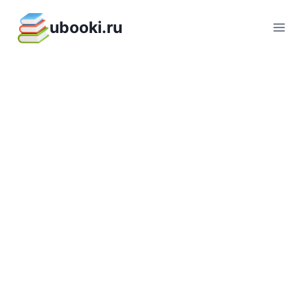
Перейти
ubooki.ru
к
содержимому