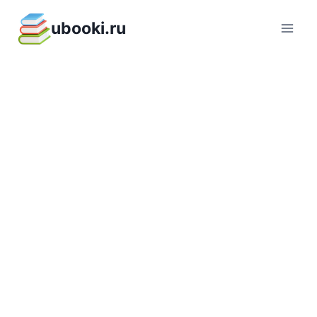
Перейти
ubooki.ru
к
содержимому