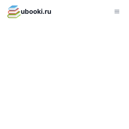
Перейти
ubooki.ru
к
содержимому