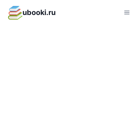
Перейти
ubooki.ru
к
содержимому