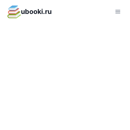
Перейти
ubooki.ru
к
содержимому