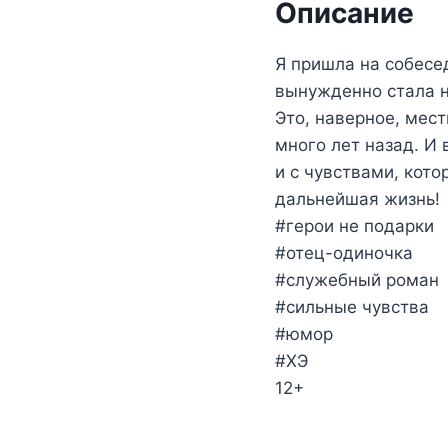
Описание
Я пришла на собесед
вынужденно стала н
Это, наверное, мест
много лет назад. И 
и с чувствами, кото
дальнейшая жизнь!
#герои не подарки
#отец-одиночка
#служебный роман
#сильные чувства
#юмор
#ХЭ
12+