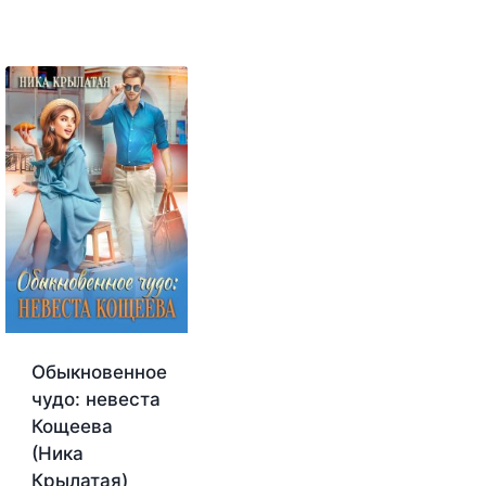
Обыкновенное
чудо: невеста
Кощеева
а
(Ника
Крылатая)