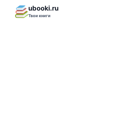
Перейти
ubooki.ru
к
Твои книги
содержимому