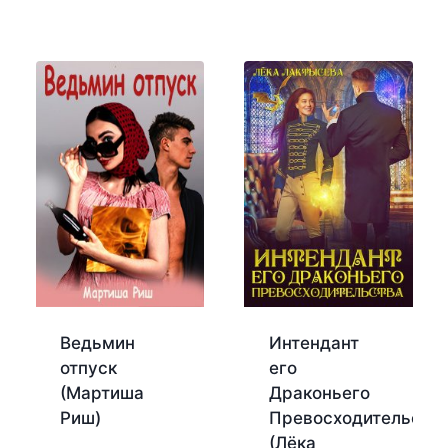
Ведьмин
Интендант
отпуск
его
(Мартиша
Драконьего
Риш)
Превосходительств
(Лёка