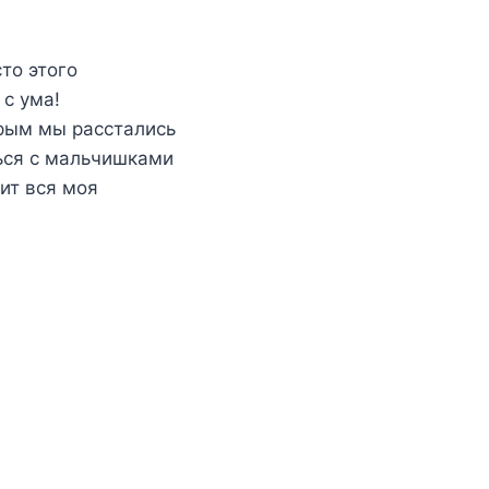
то этого
с ума!
орым мы расстались
ться с мальчишками
сит вся моя