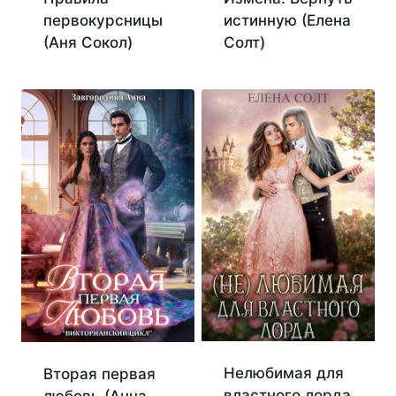
первокурсницы
истинную (Елена
(Аня Сокол)
Солт)
Нелюбимая для
Вторая первая
властного лорда
любовь (Анна