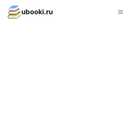
Перейти
ubooki.ru
к
содержимому