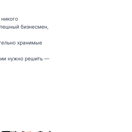
 никого
спешный бизнесмен,
тельно хранимые
арии нужно решить —