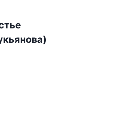
стье
укьянова)