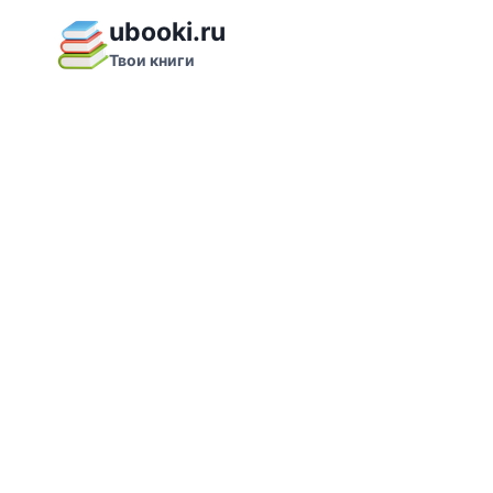
Перейти
ubooki.ru
к
Твои книги
содержимому