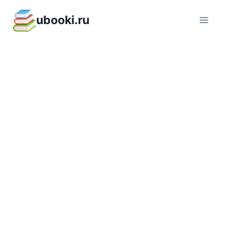
Перейти
ubooki.ru
к
содержимому