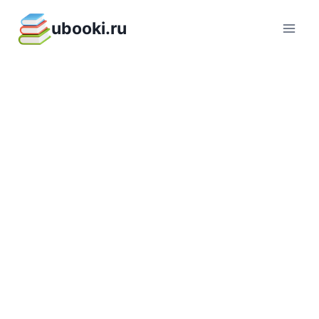
Перейти
ubooki.ru
к
содержимому