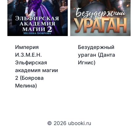
Империя
Безудержный
И.З.М.Е.Н.
ураган (Данта
Эльфирская
Игнис)
академия магии
2 (Боярова
Мелина)
© 2026 ubooki.ru