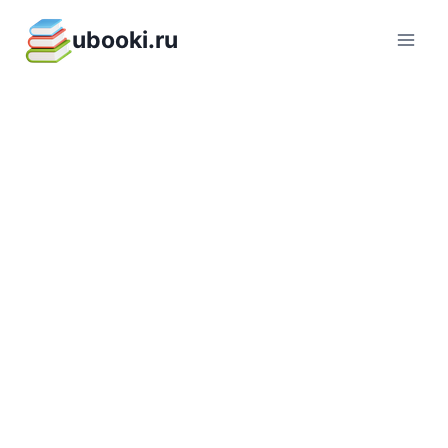
Перейти
ubooki.ru
к
содержимому