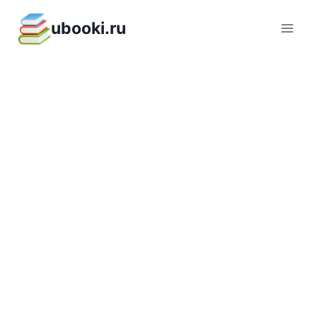
Перейти
ubooki.ru
к
содержимому