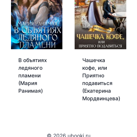
В объятиях
Чашечка
ледяного
кофе, или
пламени
Приятно
(Мария
подавиться
Ранимая)
(Екатерина
Мордвинцева)
© 2026 ubooki.ru