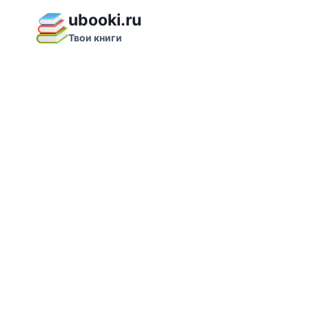
Перейти
ubooki.ru
к
Твои книги
содержимому