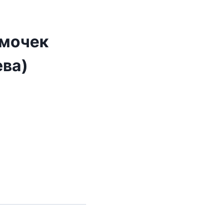
ьмочек
ва)