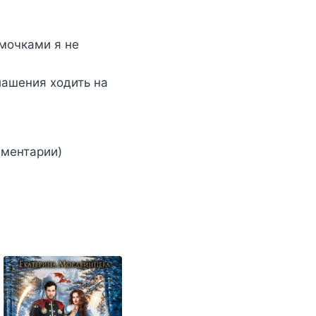
ьмочками я не
глашения ходить на
мментарии)