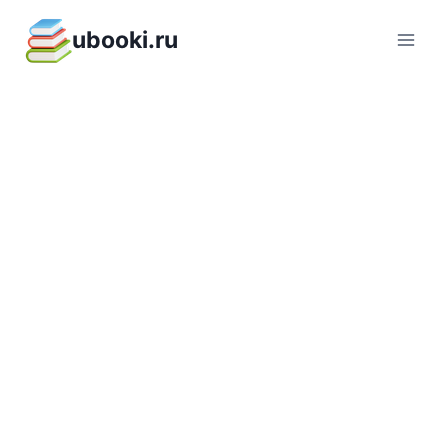
Перейти
ubooki.ru
к
содержимому