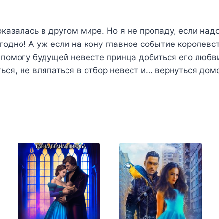
казалась в другом мире. Но я не пропаду, если над
годно! А уж если на кону главное событие королевст
 помогу будущей невесте принца добиться его любви
ься, не вляпаться в отбор невест и… вернуться дом