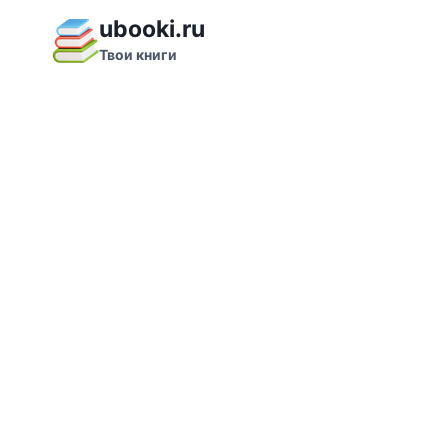
Перейти
ubooki.ru
к
Твои книги
содержимому