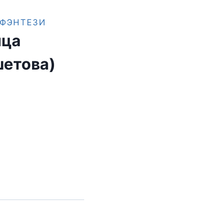
ФЭНТЕЗИ
нца
шетова)