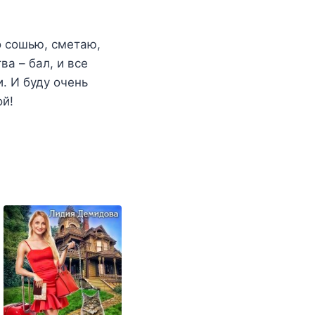
о сошью, сметаю,
ва – бал, и все
. И буду очень
ой!