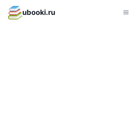
Перейти
ubooki.ru
к
содержимому