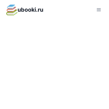
Перейти
ubooki.ru
к
содержимому