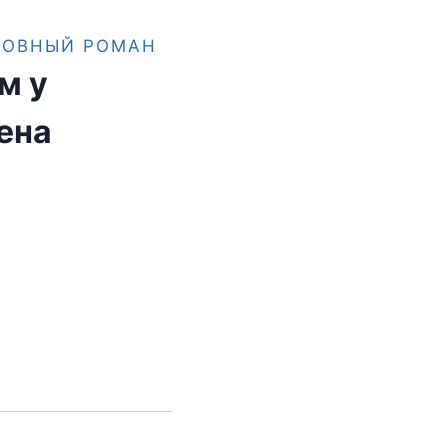
БОВНЫЙ РОМАН
м у
ена