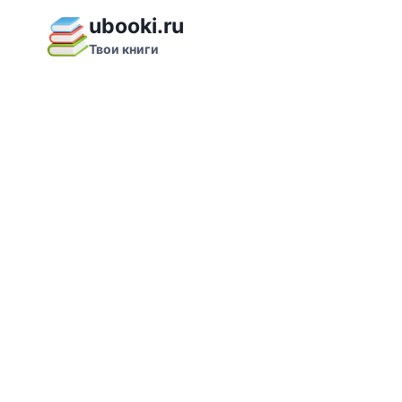
Перейти
ubooki.ru
к
Твои книги
содержимому