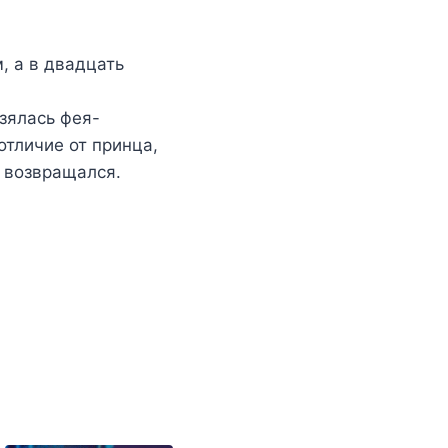
, а в двадцать
взялась фея-
отличие от принца,
а возвращался.