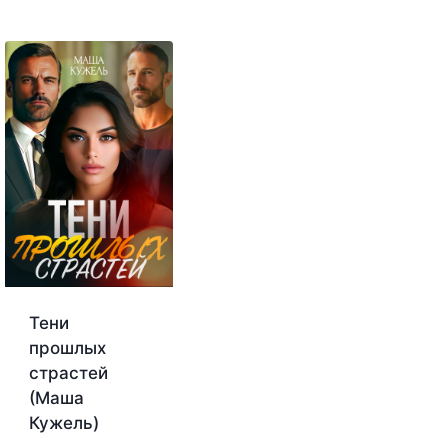
Тени
прошлых
страстей
(Маша
Кужель)