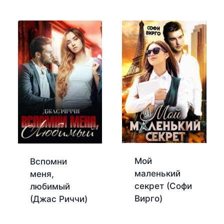
Мой
Вспомни
маленький
меня,
секрет (Софи
любимый
Вирго)
(Джас Риччи)