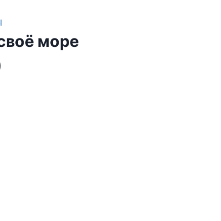
Ы
своё море
)