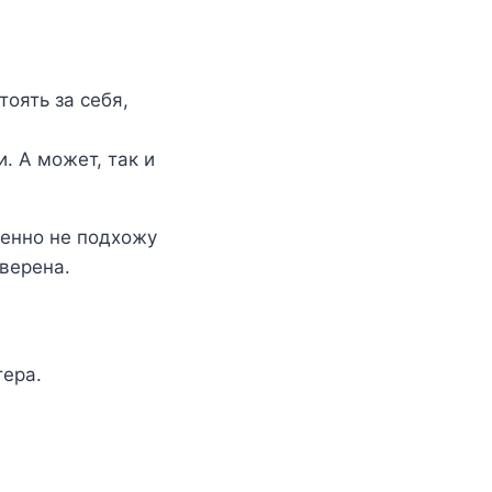
тоять за себя,
. А может, так и
шенно не подхожу
верена.
тера.