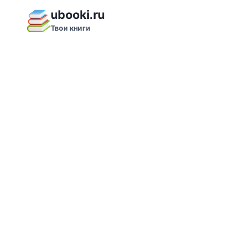
Перейти
ubooki.ru
к
Твои книги
содержимому