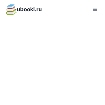
Перейти
ubooki.ru
к
содержимому