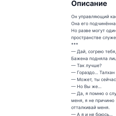
Описание
Он управляющий каф
Она его подчинённа
Но разве могут оди
пространстве служ
***
— Дай, согрею тебя
Бажена подняла лиц
— Так лучше?
— Гораздо… Талхан 
— Может, ты сейчас 
— Но Вы же…
— Да, я помню о слу
меня, я не причиню 
отталкивай меня.
— А я и не боюсь…