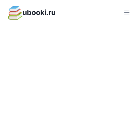
Перейти
ubooki.ru
к
содержимому