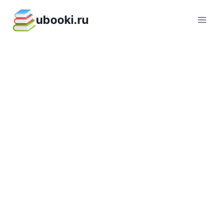
Перейти
ubooki.ru
к
содержимому