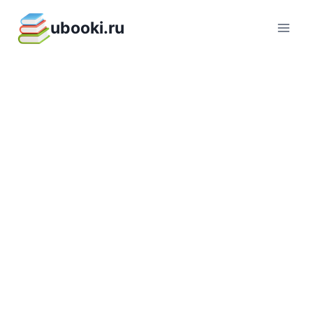
Перейти
ubooki.ru
к
содержимому