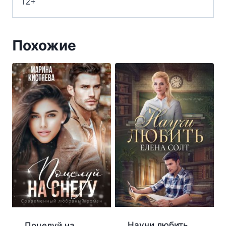
12+
Похожие
Научи любить
Поцелуй на