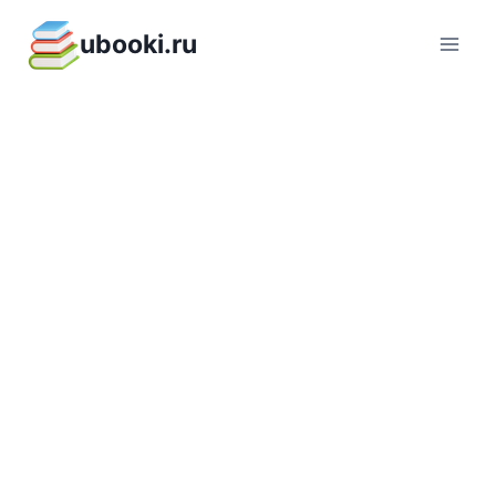
Перейти
ubooki.ru
к
содержимому