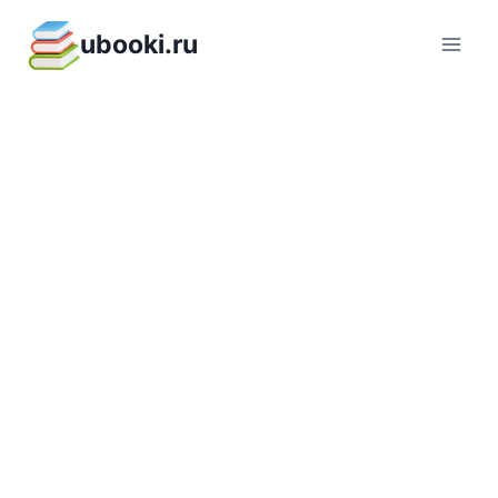
Перейти
ubooki.ru
к
содержимому