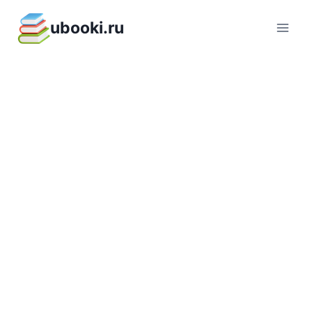
Перейти
ubooki.ru
к
содержимому