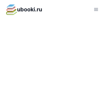
Перейти
ubooki.ru
к
содержимому