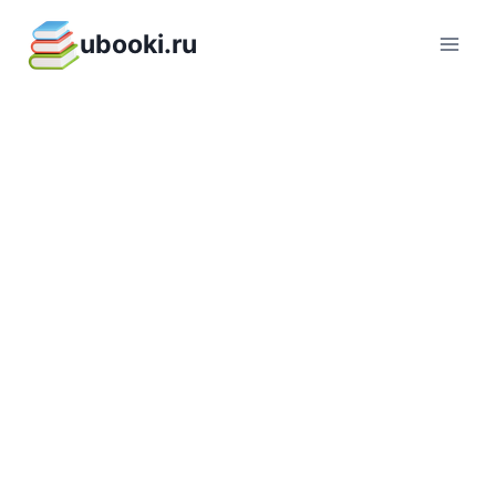
Перейти
ubooki.ru
к
содержимому