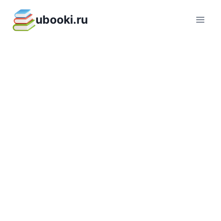
Перейти
ubooki.ru
к
содержимому