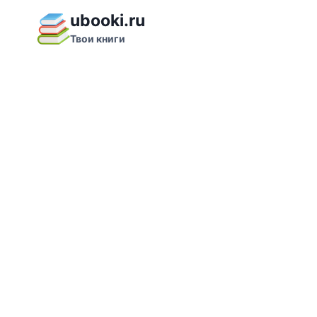
Перейти
ubooki.ru
к
Твои книги
содержимому