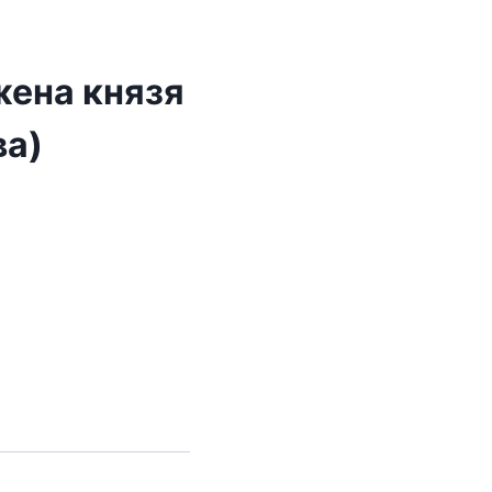
ена князя
ва)