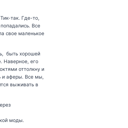
Тик-так. Где-то,
попадались. Все
ла свое маленькое
ть, быть хорошей
. Наверное, его
октями оттолкну и
 и аферы. Все мы,
ится выживать в
через
окой моды.