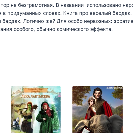
втор не безграмотная. В названии использовано нар
я в придуманных словах. Книга про веселый бардак.
й бардак. Логично же? Для особо нервозных: эррати
ания особого, обычно комического эффекта.