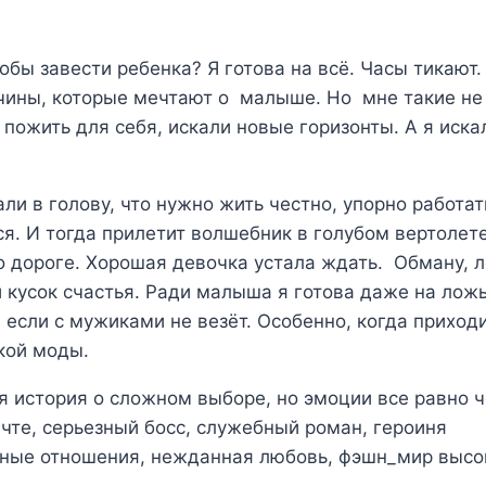
тобы завести ребенка? Я готова на всё. Часы тикают. 
чины, которые мечтают о малыше. Но мне такие не 
пожить для себя, искали новые горизонты. А я иска
ли в голову, что нужно жить честно, упорно работа
я. И тогда прилетит волшебник в голубом вертолете
о дороге. Хорошая девочка устала ждать. Обману, л
й кусок счастья. Ради малыша я готова даже на ложь
 если с мужиками не везёт. Особенно, когда приход
кой моды.
ая история о сложном выборе, но эмоции все равно 
ечте, серьезный босс, служебный роман, героиня
жные отношения, нежданная любовь, фэшн_мир выс