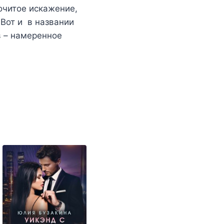
очитое искажение,
 Вот и в названии
в – намеренное