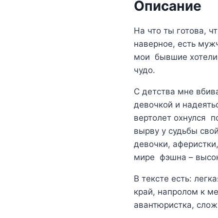
Описание
На что ты готова, ч
наверное, есть муж
мои бывшие хотели 
чудо.
С детства мне вбива
девочкой и надеятьс
вертолет охнулся п
вырву у судьбы сво
девочки, аферистки,
мире фэшна – высо
В тексте есть: легк
край, напролом к м
авантюристка, сло