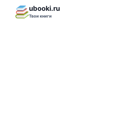
Перейти
ubooki.ru
к
Твои книги
содержимому