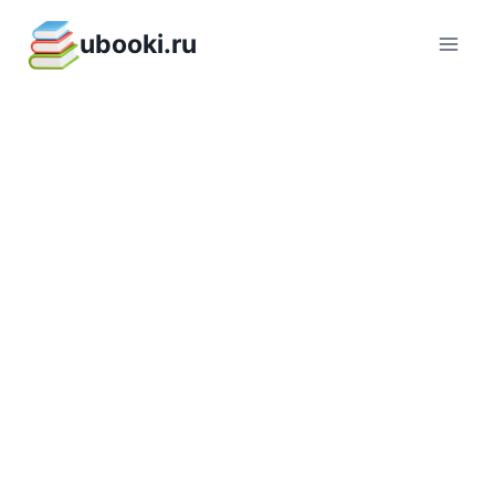
Перейти
ubooki.ru
к
содержимому