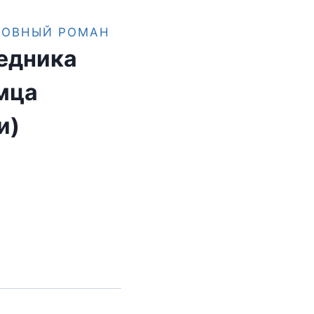
БОВНЫЙ РОМАН
едника
мца
и)