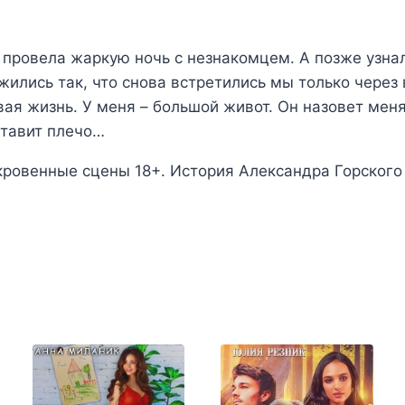
и провела жаркую ночь с незнакомцем. А позже узна
жились так, что снова встретились мы только через
вая жизнь. У меня – большой живот. Он назовет мен
ставит плечо…
кровенные сцены 18+. История Александра Горского