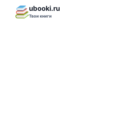
Перейти
ubooki.ru
к
Твои книги
содержимому