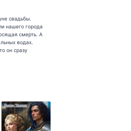
уне свадьбы.
ли нашего города
осящая смерть. А
альных водах.
то он сразу