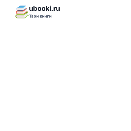
Перейти
ubooki.ru
к
Твои книги
содержимому