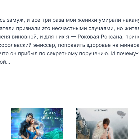
сь замуж, и все три раза мои женихи умирали накан
атели признали это несчастными случаями, но жите
меня виновной, и для них я — Роковая Роксана, прин
королевский эмиссар, поправить здоровье на минер
 что он прибыл по секретному поручению. И почему-
ной…