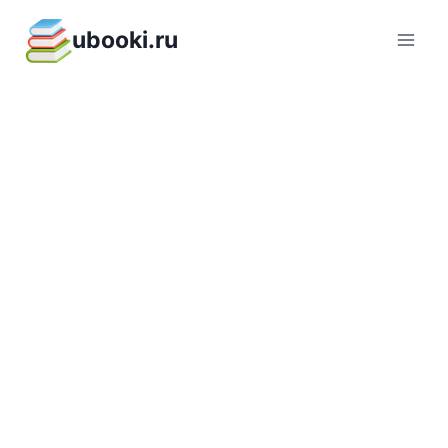
Перейти
ubooki.ru
к
содержимому