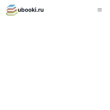
Перейти
ubooki.ru
к
содержимому