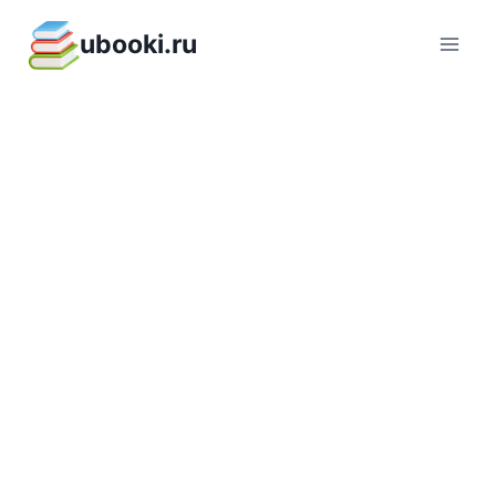
Перейти
ubooki.ru
к
содержимому