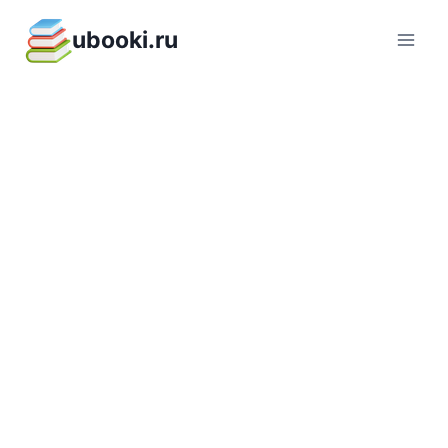
Перейти
ubooki.ru
к
содержимому