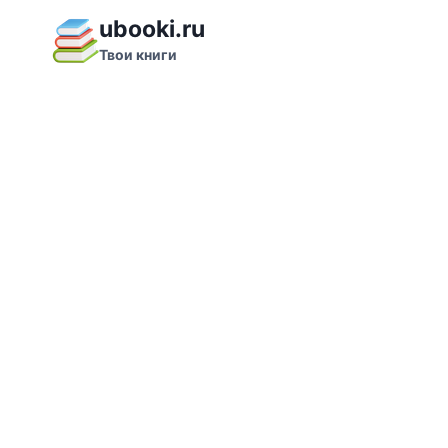
Перейти
ubooki.ru
к
Твои книги
содержимому