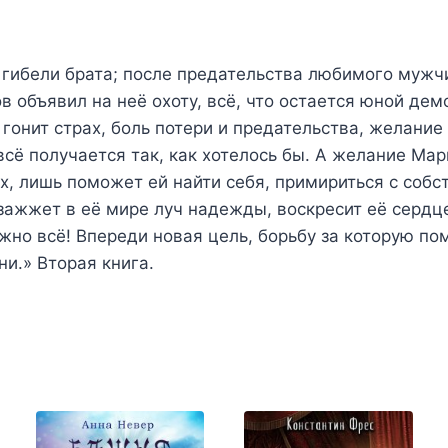
 гибели брата; после предательства любимого мужчи
в объявил на неё охоту, всё, что остается юной дем
ё гонит страх, боль потери и предательства, желание
всё получается так, как хотелось бы. А желание Мар
х, лишь поможет ей найти себя, примириться с собс
 зажжет в её мире луч надежды, воскресит её сердц
жно всё! Впереди новая цель, борьбу за которую по
и.» Вторая книга.