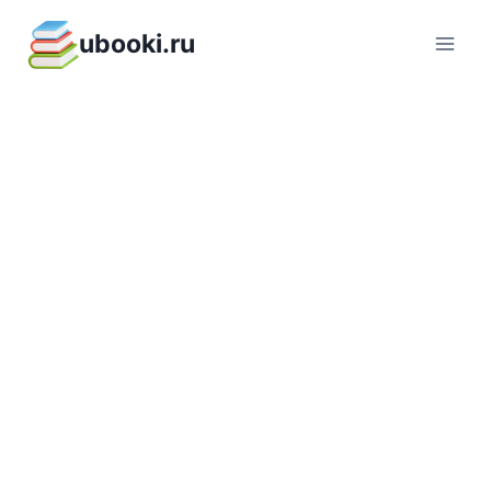
Перейти
ubooki.ru
к
содержимому