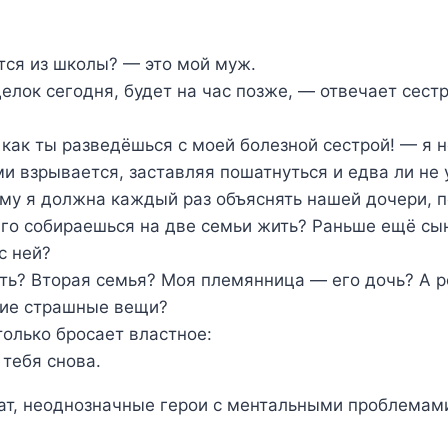
тся из школы? — это мой муж.
елок сегодня, будет на час позже, — отвечает сестр
 как ты разведёшься с моей болезной сестрой! — я 
и взрывается, заставляя пошатнуться и едва ли не 
му я должна каждый раз объяснять нашей дочери, п
лго собираешься на две семьи жить? Раньше ещё сын
с ней?
ть? Вторая семья? Моя племянница — его дочь? А р
кие страшные вещи?
только бросает властное:
 тебя снова.
т, неоднозначные герои с ментальными проблемам