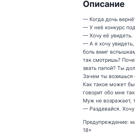
Описание
— Когда дочь вернё
— У неё конкурс под
— Хочу её увидеть.
— А я хочу увидеть,
боль вмиг вспышкам
так смотришь? Поче
звать папой? Ты до
Зачем ты возишься 
Как такое может бы
говорит обо мне та
Муж не возражает, 
— Раздевайся. Хочу
Предупреждение: ма
18+