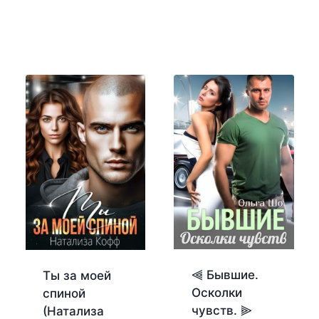
⫷ Бывшие.
Ты за моей
Осколки
спиной
чувств. ⫸
(Натализа