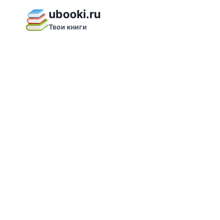
Перейти
ubooki.ru
к
Твои книги
содержимому