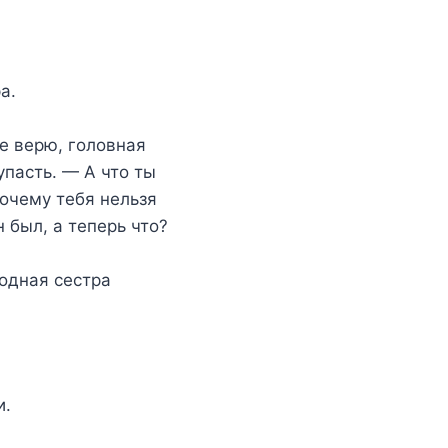
а.
не верю, головная
упасть. — А что ты
очему тебя нельзя
 был, а теперь что?
одная сестра
и.