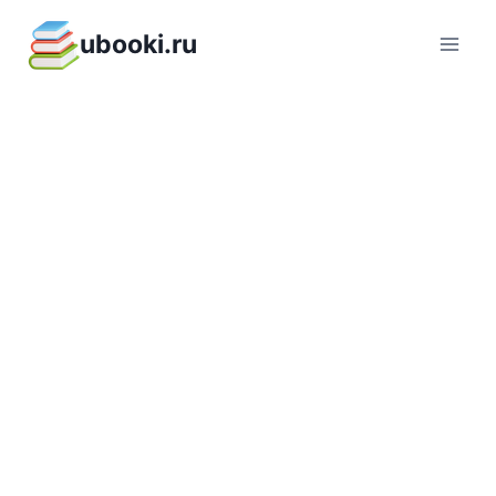
Перейти
ubooki.ru
к
содержимому